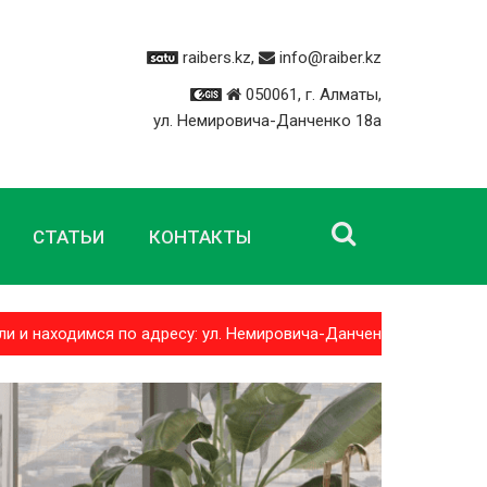
raibers.kz,
info@raiber.kz
050061, г. Алматы,
ул. Немировича-Данченко 18а
СТАТЬИ
КОНТАКТЫ
находимся по адресу: ул. Немировича-Данченко 18а Доставк