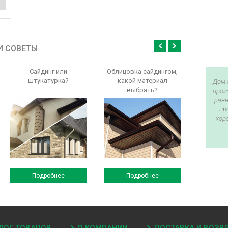
И СОВЕТЫ
Сайдинг или
Облицовка сайдингом,
штукатурка?
какой материал
Дом 
выбрать?
прои
равн
пр
хор
Подробнее
Подробнее
ЛОГ ТОВАРОВ
О КОМПАНИИ
ДОСТАВКА И ВОЗВ