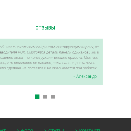
ОТЗЫВЫ
обшивал цокольным сайдингом имитирующим кирпич, от
зводителя VOX. Смотрятся детали панели одинаковыми и
омерно лежат по конструкции, внешне красота. Монтаж
оводить оказалось не сложно, сама панель достаточно
ошо сделана, не лопается и не скалывается при работах.
~ Александр
РАТ
ФОТО
СТАТЬИ
КОНТАКТЫ