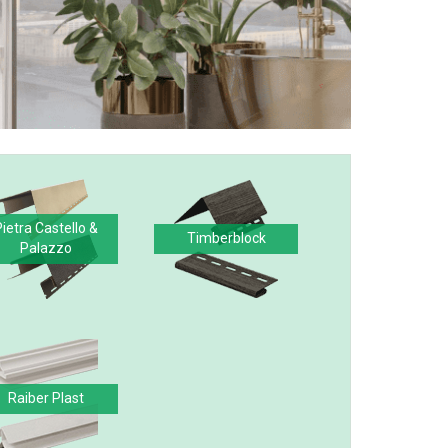
Pietra Castello &
Timberblock
Palazzo
Raiber Plast