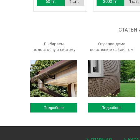
50 тг.
1 шт.
2000 тг.
1 шт.
СТАТЬИ 
Выбираем
Отделка дома
водосточную систему
цокольным сайдингом
Подробнее
Подробнее
ГЛАВНАЯ
КАТА