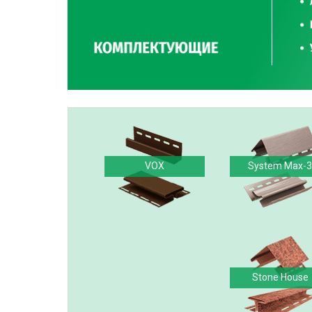
VOX
System Max-3
Stone House