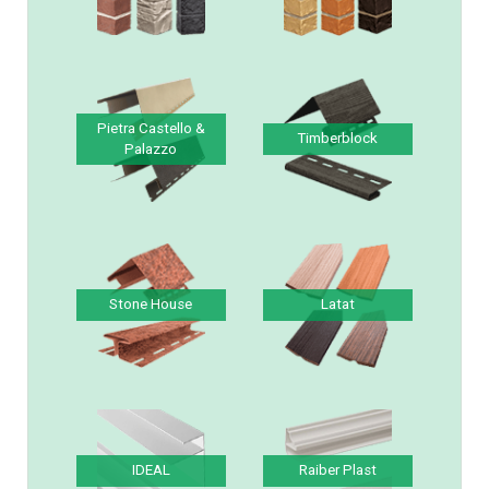
Solid Brick & Stone
Vilo Brick & Stone &
& Sandstone
Sandstone
Pietra Castello &
Timberblock
Palazzo
Stone House
Latat