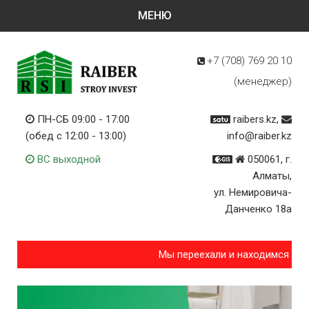
+7 (708)
769 20 10
(менеджер)
ПН-СБ 09:00 - 17:00
raibers.kz,
(обед с 12:00 - 13:00)
info@raiber.kz
ВС выходной
050061, г.
Алматы,
ул. Немировича-
Данченко 18а
Мы переехали и находимся по 