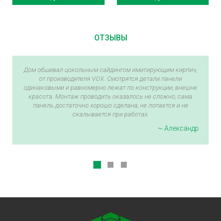
ОТЗЫВЫ
Дом обшивал цокольным сайдингом имитирующим кирпич,
от производителя VOX. Смотрятся детали панели
одинаковыми и равномерно лежат по конструкции, внешне
красота. Монтаж проводить оказалось не сложно, сама
панель достаточно хорошо сделана, не лопается и не
скалывается при работах.
~ Александр