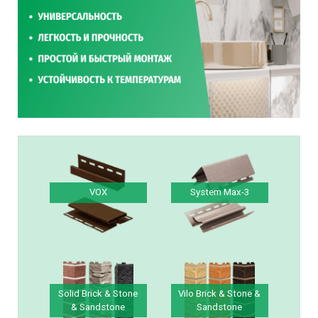
VOX
System Max-3