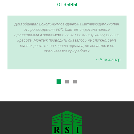
ОТЗЫВЫ
Дом обшивал цокольным сайдингом имитирующим кирпич,
от производителя VOX. Смотрятся детали панели
одинаковыми и равномерно лежат по конструкции, внешне
красота. Монтаж проводить оказалось не сложно, сама
панель достаточно хорошо сделана, не лопается и не
скалывается при работах.
~ Александр