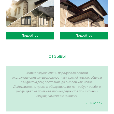
Подробнее
Подробнее
ОТЗЫВЫ
Марка Vinylon очень порадовала своими
эксплутационными возможностями, третий год как обшили
сайдингом дом, состояние до сих пор как новое.
Действительно прост в обслуживании, не требует особого
ухода, цвет не поменял, прочно держится при сильных
ветрах, замечаний никаких.
~ Николай