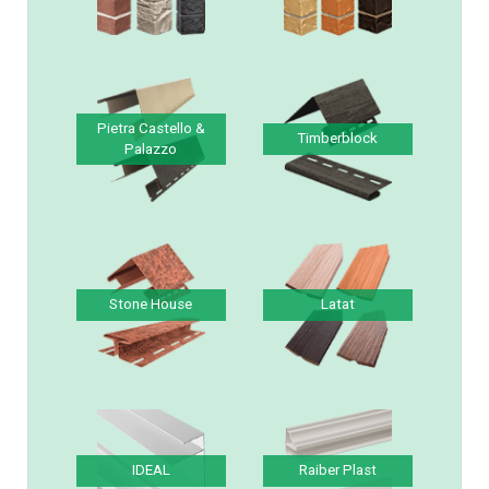
Solid Brick & Stone
Vilo Brick & Stone &
& Sandstone
Sandstone
Pietra Castello &
Timberblock
Palazzo
Stone House
Latat