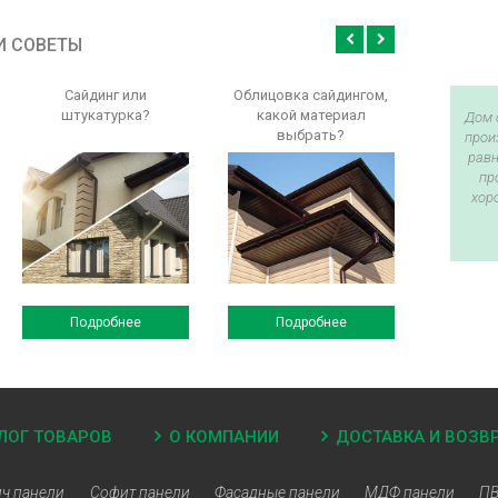
И СОВЕТЫ
Сайдинг или
Облицовка сайдингом,
штукатурка?
какой материал
Дом 
выбрать?
прои
равн
пр
хор
Подробнее
Подробнее
ЛОГ ТОВАРОВ
О КОМПАНИИ
ДОСТАВКА И ВОЗВ
ч панели
Софит панели
Фасадные панели
МДФ панели
ПВ