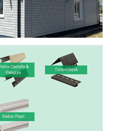
Pietra Castello &
Timberblock
Palazzo
Raiber Plast