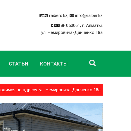
raibers.kz,
info@raiber.kz
050061, г. Алматы,
ул. Немировича-Данченко 18а
СТАТЬИ
КОНТАКТЫ
я по адресу: ул. Немировича-Данченко 18а Доставка по все