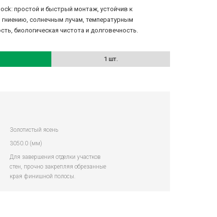
ock: простой и быстрый монтаж, устойчив к
 гниению, солнечным лучам, температурным
ность, биологическая чистота и долговечность.
1 шт.
Золотистый ясень
3050.0 (мм)
Для завершения отделки участков
стен, прочно закрепляя обрезанные
края финишной полосы.