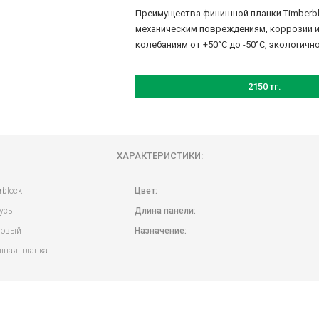
Преимущества финишной планки Timberbl
механическим повреждениям, коррозии и
колебаниям от +50‎°C до -50°C, экологич
2150 тг.
ХАРАКТЕРИСТИКИ:
rblock
Цвет:
усь
Длина панели:
ловый
Назначение:
ная планка