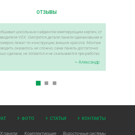
ОТЗЫВЫ
обшивал цокольным сайдингом имитирующим кирпич, от
зводителя VOX. Смотрятся детали панели одинаковыми и
омерно лежат по конструкции, внешне красота. Монтаж
оводить оказалось не сложно, сама панель достаточно
ошо сделана, не лопается и не скалывается при работах.
~ Александр
РАТ
ФОТО
СТАТЬИ
КОНТАКТЫ
Х панели
Комплектующие
Водосточные системы