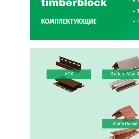
VOX
System Max-3
Stone House