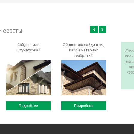
И СОВЕТЫ
Сайдинг или
Облицовка сайдингом,
штукатурка?
какой материал
Дом 
выбрать?
прои
равн
пр
хор
Подробнее
Подробнее