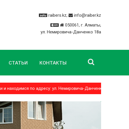
raibers.kz,
info@raiber.kz
050061, г. Алматы,
ул. Немировича-Данченко 18а
СТАТЬИ
КОНТАКТЫ
аходимся по адресу: ул. Немировича-Данченко 18а Доставка 