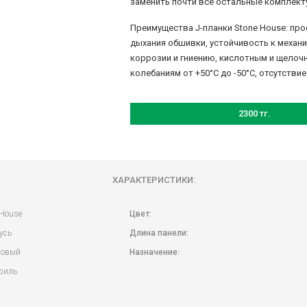
заменить почти все остальные комплект
Преимущества J-планки Stone House: про
дыхания обшивки, устойчивость к механ
коррозии и гниению, кислотным и щелоч
колебаниям от +50‎°C до -50°C, отсутстви
2300 тг.
ХАРАКТЕРИСТИКИ:
 House
Цвет:
усь
Длина панели:
ловый
Назначение:
филь