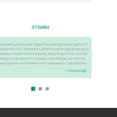
ОТЗЫВЫ
обшивал цокольным сайдингом имитирующим кирпич, от
зводителя VOX. Смотрятся детали панели одинаковыми и
омерно лежат по конструкции, внешне красота. Монтаж
оводить оказалось не сложно, сама панель достаточно
ошо сделана, не лопается и не скалывается при работах.
~ Александр