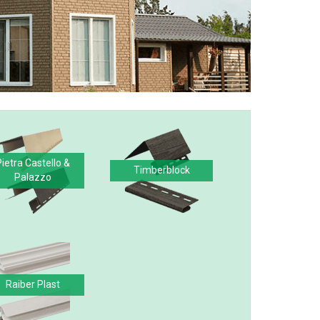
Pietra Castello &
Timberblock
Palazzo
Raiber Plast