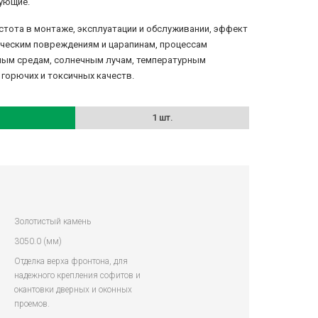
ующие.
стота в монтаже, эксплуатации и обслуживании, эффект
ическим повреждениям и царапинам, процессам
ным средам, солнечным лучам, температурным
е горючих и токсичных качеств.
1 шт.
Золотистый камень
3050.0 (мм)
Отделка верха фронтона, для
надежного крепления софитов и
окантовки дверных и оконных
проемов.