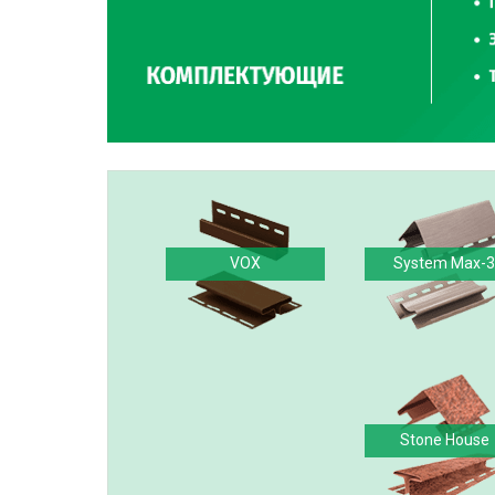
VOX
System Max-3
Stone House