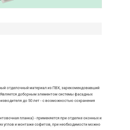
нный отделочный материал из ПВХ, зарекомендовавший
. Является доборным элементом системы фасадных
оизводителя до 50 лет - с возможностью сохранения
нтовочная планка) - применяется при отделке оконных и
их углов и монтаже софитов, при необходимости можно