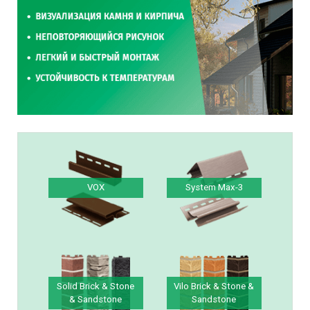
VOX
System Max-3