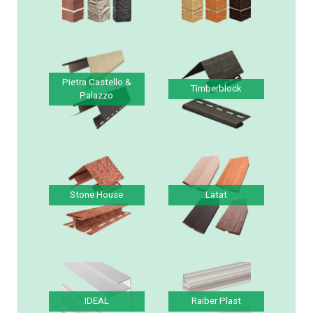
Solid Brick & Stone
Vilo Brick & Stone &
& Sandstone
Sandstone
Pietra Castello &
Timberblock
Palazzo
Stone House
Latat