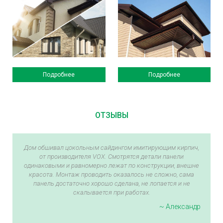
Подробнее
Подробнее
ОТЗЫВЫ
Дом обшивал цокольным сайдингом имитирующим кирпич,
от производителя VOX. Смотрятся детали панели
одинаковыми и равномерно лежат по конструкции, внешне
красота. Монтаж проводить оказалось не сложно, сама
панель достаточно хорошо сделана, не лопается и не
скалывается при работах.
~ Александр