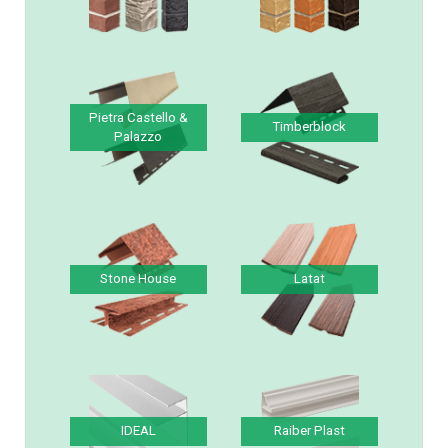
Solid Brick & Stone
Vilo Brick & Stone &
& Sandstone
Sandstone
Pietra Castello &
Timberblock
Palazzo
Stone House
Latat