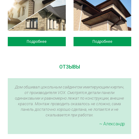
Подробнее
Подробнее
ОТЗЫВЫ
Дом обшивал цокольным сайдингом имитирующим кирпич,
от производителя VOX. Смотрятся детали панели
одинаковыми и равномерно лежат по конструкции, внешне
красота. Монтаж проводить оказалось не сложно, сама
панель достаточно хорошо сделана, не лопается и не
скалывается при работах.
~ Александр