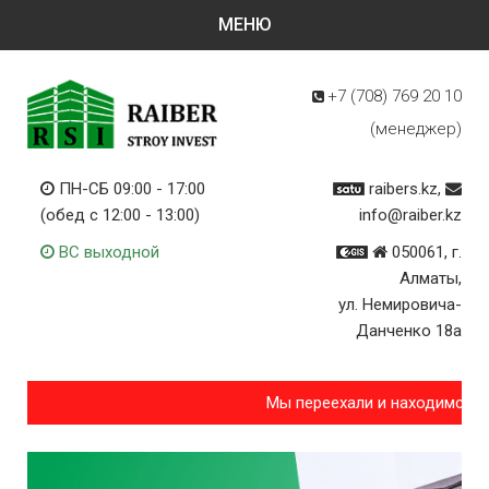
+7 (708)
769 20 10
(менеджер)
ПН-СБ 09:00 - 17:00
raibers.kz,
(обед с 12:00 - 13:00)
info@raiber.kz
ВС выходной
050061, г.
Алматы,
ул. Немировича-
Данченко 18а
Мы переехали и находимся п