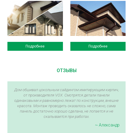
Подробнее
Подробнее
ОТЗЫВЫ
Дом обшивал цокольным сайдингом имитирующим кирпич,
от производителя VOX. Смотрятся детали панели
одинаковыми и равномерно лежат по конструкции, внешне
красота. Монтаж проводить оказалось не сложно, сама
панель достаточно хорошо сделана, не лопается и не
скалывается при работах.
~ Александр