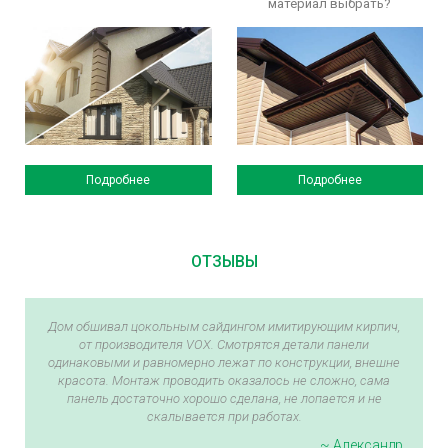
материал выбрать?
Подробнее
Подробнее
ОТЗЫВЫ
Дом обшивал цокольным сайдингом имитирующим кирпич,
от производителя VOX. Смотрятся детали панели
одинаковыми и равномерно лежат по конструкции, внешне
красота. Монтаж проводить оказалось не сложно, сама
панель достаточно хорошо сделана, не лопается и не
скалывается при работах.
~ Александр