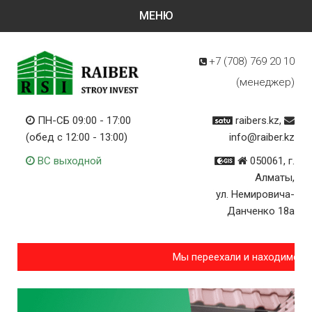
+7 (708)
769 20 10
(менеджер)
ПН-СБ 09:00 - 17:00
raibers.kz,
(обед с 12:00 - 13:00)
info@raiber.kz
ВС выходной
050061, г.
Алматы,
ул. Немировича-
Данченко 18а
Мы переехали и находимся п