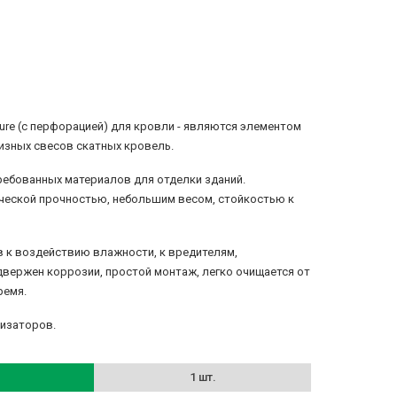
re (с перфорацией) для кровли - являются элементом
изных свесов скатных кровель.
ребованных материалов для отделки зданий.
ческой прочностью, небольшим весом, стойкостью к
 к воздействию влажности, к вредителям,
одвержен коррозии, простой монтаж, легко очищается от
ремя.
лизаторов.
1 шт.