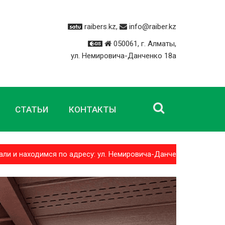
raibers.kz,
info@raiber.kz
050061, г. Алматы,
ул. Немировича-Данченко 18а
СТАТЬИ
КОНТАКТЫ
находимся по адресу: ул. Немировича-Данченко 18а Доставк