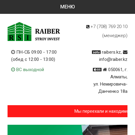
+7 (708)
769 20 10
(менеджер)
ПН-СБ 09:00 - 17:00
raibers.kz,
(обед с 12:00 - 13:00)
info@raiber.kz
ВС выходной
050061, г.
Алматы,
ул. Немировича-
Данченко 18а
Мы переехали и находимся п