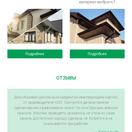
материал выбрать?
Подробнее
Подробнее
ОТЗЫВЫ
Дом обшивал цокольным сайдингом имитирующим кирпич,
от производителя VOX. Смотрятся детали панели
одинаковыми и равномерно лежат по конструкции, внешне
красота. Монтаж проводить оказалось не сложно, сама
панель достаточно хорошо сделана, не лопается и не
скалывается при работах.