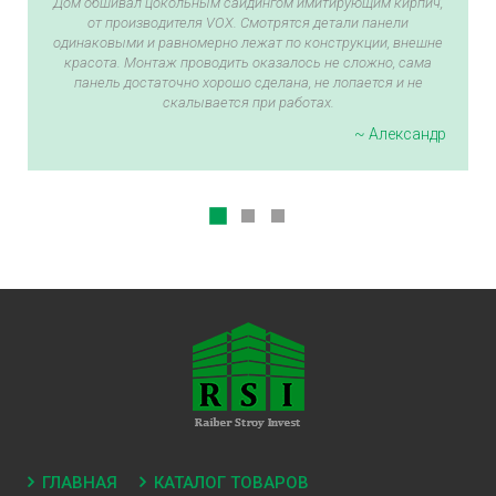
Дом обшивал цокольным сайдингом имитирующим кирпич,
от производителя VOX. Смотрятся детали панели
одинаковыми и равномерно лежат по конструкции, внешне
красота. Монтаж проводить оказалось не сложно, сама
панель достаточно хорошо сделана, не лопается и не
скалывается при работах.
~ Александр
ГЛАВНАЯ
КАТАЛОГ ТОВАРОВ