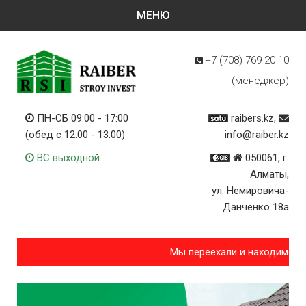
+7 (708)
769 20 10
(менеджер)
ПН-СБ 09:00 - 17:00
raibers.kz,
(обед с 12:00 - 13:00)
info@raiber.kz
ВС выходной
050061, г.
Алматы,
ул. Немировича-
Данченко 18а
Мы переехали и находимся п