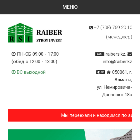
+7 (708)
769 20 10
(менеджер)
ПН-СБ 09:00 - 17:00
raibers.kz,
(обед с 12:00 - 13:00)
info@raiber.kz
ВС выходной
050061, г.
Алматы,
ул. Немировича-
Данченко 18а
Мы переехали и находимся по адре